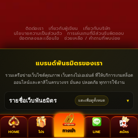
ติดต่อเรา
เกี่ยวกับผู้เขียน
เกี่ยวกับบริษัท
นโยบายความเป็นส่วนตัว
การเล่นเกมที่มีส่วนรับผิดชอบ
ข้อตกลงและเงื่อนไข
ช่วยเหลือ / คำถามที่พบบ่อย
แบรนด์พันธมิตรของเรา
รวมเครือข่ายเว็บไซต์คุณภาพ เว็บตรงไม่เอเย่นต์ ที่ให้บริการเกมสล็อต
ออนไลน์และคาสิโนครบวงจร มั่นคง ปลอดภัย ทุกการใช้งาน
รายชื่อเว็บพันธมิตร
แตะเพื่อดูทั้งหมด
© 2026 ♠️
maxspin.lat
All rights reserved.
ทางเข้า
HOME
โปร
LINE
สมัคร