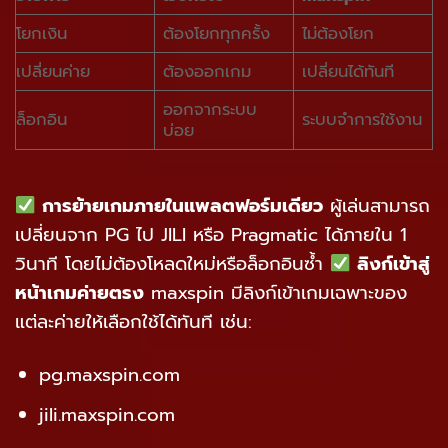
โยกเงิน
ต้องโยกทุกครั้ง
ไม่ต้องโยก
เปลี่ยนค่าย
ต้องออกเกม
เปลี่ยนได้ทันที
ออกจากระบบ
ล็อกอิน
ระบบจำการใช้งาน
บ่อย
การย้ายเกมภายในแพลตฟอร์มเดียว
ผู้เล่นสามารถ
เปลี่ยนจาก PG ไป JILI หรือ Pragmatic ได้ภายใน 1
วินาที โดยไม่ต้องโหลดใหม่หรือล็อกอินซ้ำ
ลิงก์เข้าสู่
หน้าเกมค่ายตรง
maxspin มีลิงก์เข้าเกมเฉพาะของ
แต่ละค่ายให้เลือกใช้ได้ทันที เช่น:
pg.maxspin.com
jili.maxspin.com