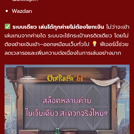
Wazdan
ระบบเดียว เล่นได้ทุกค่ายไม่ต้องโยกเงิน
ไม่ว่าจะเข้า
เล่นเกมจากค่ายใด ระบบจะใช้กระเป๋าเครดิตเดียว โดยไม่
ต้องย้ายเงินเข้า–ออกเหมือนเว็บทั่วไป
ฟีเจอร์นี้ช่วย
ลดเวลารอและเพิ่มความต่อเนื่องในการเล่นอย่างมาก