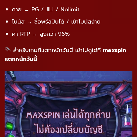
ค่าย → PG / JILI / Nolimit
โบนัส → ซื้อฟรีสปินได้ / เข้าโบนัสง่าย
ค่า RTP → สูงกว่า 96%
สำหรับเกมที่แตกหนักวันนี้ เข้าไปดูได้ที่
maxspin
แตกหนักวันนี้