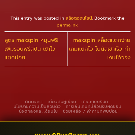
This entry was posted in
สล็อตออนไลน์
. Bookmark the
permalink
.
สูตร maxspin หมุนฟรี
maxspin สล็อตแตกง่าย
เพิ่มรอบฟรีสปิน เข้าไว
เกมแตกไว โบนัสเข้าเร็ว ทำ
แตกบ่อย
เงินได้จริง
ติดต่อเรา
เกี่ยวกับผู้เขียน
เกี่ยวกับบริษัท
นโยบายความเป็นส่วนตัว
การเล่นเกมที่มีส่วนรับผิดชอบ
ข้อตกลงและเงื่อนไข
ช่วยเหลือ / คำถามที่พบบ่อย