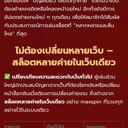
ออกแบบให้ “บัญชีเดียว เล่นได้ทุกค่าย” โดยไม่จำเป็น
ต้องย้ายเครดิตหรือโหลดหน้าจอใหม่ อีกทั้งยังมีการ
อัปเดตค่ายเกมใหม่ ๆ ทุกเดือน เพื่อให้สมาชิกได้สัมผัส
กับประสบการณ์การเล่นสล็อตที่ “หลากหลายและลื่น
ไหล” ที่สุด
ไม่ต้องเปลี่ยนหลายเว็บ –
สล็อตหลายค่ายในเว็บเดียว
เปรียบเทียบความสะดวกกับเว็บทั่วไป
ผู้เล่นส่วน
ใหญ่มักประสบปัญหาจากเว็บที่ต้องโยกเงินหรือเปลี่ยน
หน้าล็อกอินเมื่อต้องการเปลี่ยนค่ายเกม ซึ่งต่างจาก
สล็อตหลายค่ายในเว็บเดียว
อย่าง maxspin ที่รวมทุก
อย่างไว้ในระบบเดียว
รายการ
เว็บทั่วไป
maxspin