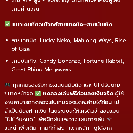
เกม RTP สูง + Volatility ปานกลางสำหรับผู้เล่น
สายคำนวณ
แนวเกมที่ตอบโจทย์สายเทคนิค–สายบันเทิง
สายเทคนิค: Lucky Neko, Mahjong Ways, Rise
of Giza
สายบันเทิง: Candy Bonanza, Fortune Rabbit,
Great Rhino Megaways
ทุกเกมรองรับการเล่นบนมือถือ และ UI ปรับตาม
ขนาดหน้าจอ
ทดลองเล่นฟรีก่อนลงเงินจริง
ผู้ใช้
งานสามารถทดลองเล่นเกมของแต่ละค่ายได้ก่อน ไม่
จำเป็นต้องฝากเงิน โดยระบบจะให้เครดิตจำลองแบบ
“ไม่มีวันหมด” เพื่อฝึกฝนและวางแผนการเล่น
แนะนำเพิ่มเติม: เกมที่กำลัง “แตกหนัก” ดูได้จาก