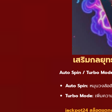
เสริมกลยุท
Auto Spin / Turbo Mode 
Auto Spin:
หมุนวงล้ออั
Turbo Mode:
เพิ่มควา
jackpot24 สล็อตแตกง