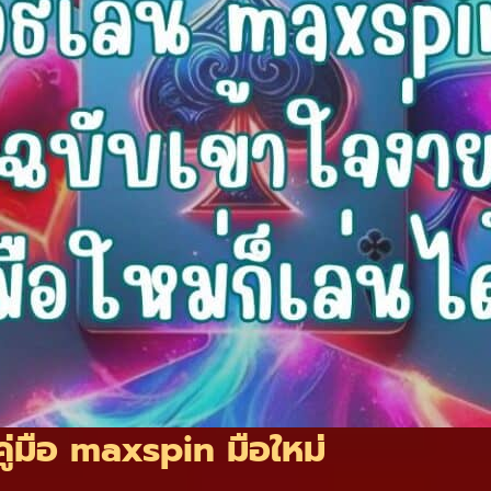
 คู่มือ maxspin มือใหม่