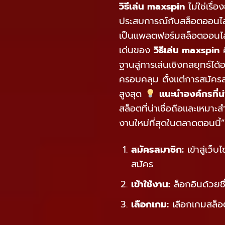
วิธีเล่น maxspin
ไม่ใช่เรื่
ประสบการณ์กับสล็อตออนไลน์
เป็นแพลตฟอร์มสล็อตออนไลน
เด่นของ
วิธีเล่น maxspin
ค
ฐานสู่การเล่นเชิงกลยุทธ์ได้อ
ครอบคลุม ตั้งแต่การสมัครส
สูงสุด
แนะนำองค์กรที่น่า
สล็อตที่น่าเชื่อถือและเหมาะ
งานใหม่ที่สุดในตลาดตอนนี้
สมัครสมาชิก:
เข้าสู่เว็
สมัคร
เข้าใช้งาน:
ล็อกอินด้วยชื่
เลือกเกม:
เลือกเกมสล็อต