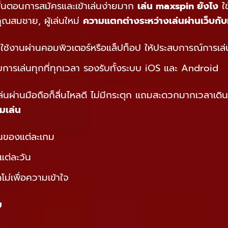
ั้นตอนการสมัครและเข้าเล่นง่ายมาก
เล่น maxspin ยังไง
ใช
คุณสมชาย, ผู้เล่นใหม่
ความแตกต่างระหว่างเล่นผ่านเว็บกับ
ี่ใช้งานผ่านคอมพิวเตอร์หรือแล็ปท็อป ให้ประสบการณ์การเล่
ารเล่นทุกที่ทุกเวลา รองรับทั้งระบบ iOS และ Android
ล่นผ่านมือถือก็ลื่นไหลดี ไม่มีกระตุก แถมสะดวกมากเวลาเดิน
่มเล่น
่นของแต่ละเกม
แต่ละวัน
่เพื่อความเข้าใจ
ม