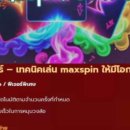
ธ์ – เทคนิคเล่น maxspin ให้มีโ
/ ฟีเจอร์พิเศษ
ตโนมัติตามจำนวนครั้งที่กำหนด
มเร็วในการหมุนวงล้อ
่าย