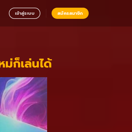
สมัครสมาชิก
เข้าสู่ระบบ
ม่ก็เล่นได้