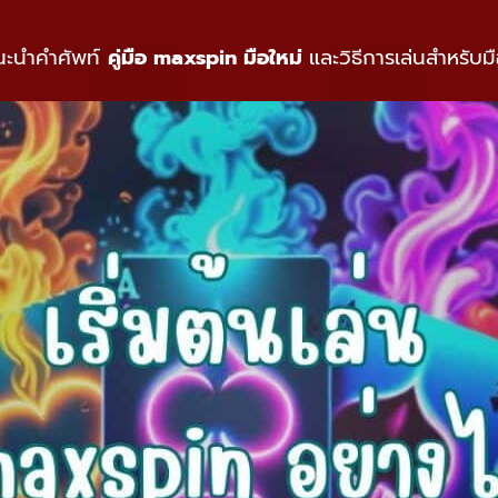
นะนำคำศัพท์
คู่มือ maxspin มือใหม่
และวิธีการเล่นสำหรับม