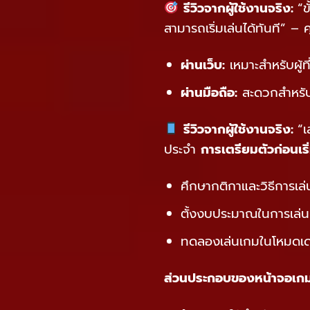
รีวิวจากผู้ใช้งานจริง:
“ข
สามารถเริ่มเล่นได้ทันที” – 
ผ่านเว็บ:
เหมาะสำหรับผู้ท
ผ่านมือถือ:
สะดวกสำหรับก
รีวิวจากผู้ใช้งานจริง:
“เ
ประจำ
การเตรียมตัวก่อนเริ
ศึกษากติกาและวิธีการเล
ตั้งงบประมาณในการเล่น
ทดลองเล่นเกมในโหมดเดโม
ส่วนประกอบของหน้าจอเก