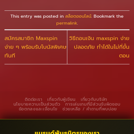
This entry was posted in
สล็อตออนไลน์
. Bookmark the
permalink
.
สมัครสมาชิก Maxspin
วิธีถอนเงิน maxspin ง่าย
ง่าย ๆ พร้อมรับโบนัสพิเศษ
ปลอดภัย ทำได้ในไม่กี่ขั้น
ทันที
ตอน
ติดต่อเรา
เกี่ยวกับผู้เขียน
เกี่ยวกับบริษัท
นโยบายความเป็นส่วนตัว
การเล่นเกมที่มีส่วนรับผิดชอบ
ข้อตกลงและเงื่อนไข
ช่วยเหลือ / คำถามที่พบบ่อย
แบรนด์พันธมิตรของเรา