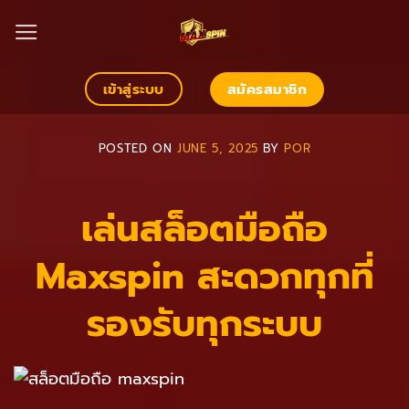
Skip
to
content
สมัครสมาชิก
เข้าสู่ระบบ
POSTED ON
JUNE 5, 2025
BY
POR
เล่นสล็อตมือถือ
Maxspin สะดวกทุกที่
รองรับทุกระบบ