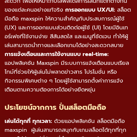
สะดวก เพื่อให้เหมาะกับไลฟ์สไตล์การเล่นที่แตกต่างกัน
ของแต่ละคนอย่างแท้จริง
การออกแบบ UX/UI:
สล็อต
มือถือ maxspin ให้ความสำคัญกับประสบการณ์ผู้ใช้
(UX) และการออกแบบส่วนติดต่อผู้ใช้ (UI) โดยมีอินเท
อร์เฟซที่ใช้งานง่าย สีสันสดใส และเมนูที่ชัดเจน ทำให้ผู้
เล่นสามารถนำทางและเลือกเกมได้อย่างสะดวกสบาย
การแจ้งเตือนและการใช้งานแบบ real-time:
แอปพลิเคชัน Maxspin มีระบบการแจ้งเตือนแบบเรียล
ไทม์ที่ช่วยให้ผู้เล่นไม่พลาดข่าวสาร โปรโมชั่น หรือ
กิจกรรมพิเศษต่าง ๆ โดยผู้ใช้สามารถตั้งค่าการแจ้ง
เตือนตามความต้องการได้อย่างยืดหยุ่น
ประโยชน์จากการ ปั่นสล็อตมือถือ
เล่นได้ทุกที่ ทุกเวลา:
ด้วยแอปพลิเคชัน สล็อตมือถือ
maxspin ผู้เล่นสามารถสนุกกับเกมสล็อตได้ทุกที่ทุก