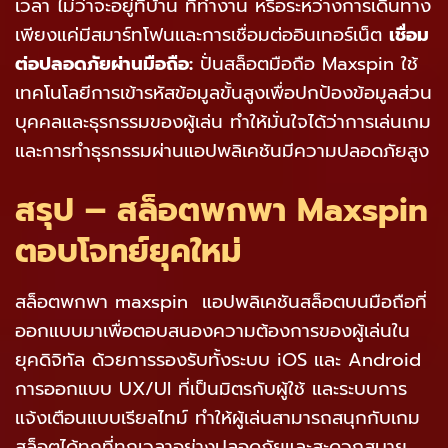
เวลา ไม่ว่าจะอยู่ที่บ้าน ที่ทำงาน หรือระหว่างการเดินทาง
เพียงแค่มีสมาร์ทโฟนและการเชื่อมต่ออินเทอร์เน็ต
เชื่อม
ต่อปลอดภัยผ่านมือถือ:
ปั่นสล็อตมือถือ Maxspin ใช้
เทคโนโลยีการเข้ารหัสข้อมูลขั้นสูงเพื่อปกป้องข้อมูลส่วน
บุคคลและธุรกรรมของผู้เล่น ทำให้มั่นใจได้ว่าการเล่นเกม
และการทำธุรกรรมผ่านแอปพลิเคชันมีความปลอดภัยสูง
สรุป – สล็อตพกพา Maxspin
ตอบโจทย์ยุคใหม่
สล็อตพกพา maxspin แอปพลิเคชันสล็อตบนมือถือที่
ออกแบบมาเพื่อตอบสนองความต้องการของผู้เล่นใน
ยุคดิจิทัล ด้วยการรองรับทั้งระบบ iOS และ Android
การออกแบบ UX/UI ที่เป็นมิตรกับผู้ใช้ และระบบการ
แจ้งเตือนแบบเรียลไทม์ ทำให้ผู้เล่นสามารถสนุกกับเกม
สล็อตได้ทุกที่ทุกเวลาอย่างปลอดภัยและสะดวกสบาย