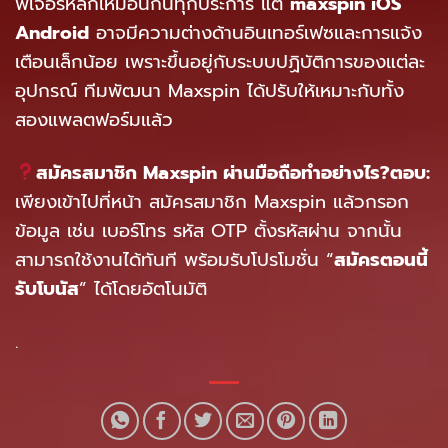
ฟีเจอร์หลักเหมือนกันทุกประการ แต่
maxspin iOS
Android
อาจมีความต่างด้านอินเทอร์เฟซและการแจ้ง
เตือนเล็กน้อย เพราะขึ้นอยู่กับระบบปฏิบัติการของแต่ละ
อุปกรณ์ ทีมพัฒนา Maxspin ได้ปรับให้เหมาะกับทั้ง
สองแพลตฟอร์มแล้ว
สมัครสมาชิก Maxspin ผ่านมือถือทำอย่างไร?ตอบ:
เพียงเข้าไปที่หน้า สมัครสมาชิก Maxspin แล้วกรอก
ข้อมูล เช่น เบอร์โทร รหัส OTP ตั้งรหัสผ่าน จากนั้น
สามารถใช้งานได้ทันที พร้อมรับโปรโมชั่น “
สมัครตอนนี้
รับโบนัส
” ได้โดยอัตโนมัติ
.