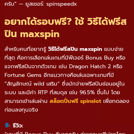
ครับ” — ยูสเซอร์: spinspeedx
อยากได้รอบฟรี? ใช้ วิธีได้ฟรีส
ปิน maxspin
สำหรับคนที่อยากรู้
วิธีได้ฟรีสปิน maxspin
แบบง่าย
ที่สุด คือการเลือกเล่นเกมที่มีฟีเจอร์ Bonus Buy หรือ
แจกฟรีสปินจากตัวเกม เช่น Dragon Hatch 2 หรือ
Fortune Gems อีกแนวทางคือเล่นเฉพาะเกมที่มี
“สัญลักษณ์ wild เสริม” ซึ่งมักจ่ายฟรีสปินซ่อนอยู่ใน
ระบบ และมีค่า RTP ที่สมดุล เช่น 96.5% ขึ้นไป โดย
สามารถเข้าเล่นผ่าน
สล็อตปั่นฟรี spinslot
เพื่อทดลอง
ก่อนลงทุนจริง
รีวิว: