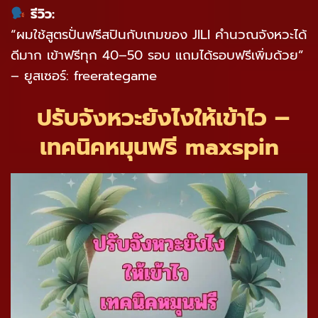
รีวิว:
“ผมใช้สูตรปั่นฟรีสปินกับเกมของ JILI คำนวณจังหวะได้
ดีมาก เข้าฟรีทุก 40–50 รอบ แถมได้รอบฟรีเพิ่มด้วย”
– ยูสเซอร์: freerategame
ปรับจังหวะยังไงให้เข้าไว –
เทคนิคหมุนฟรี maxspin