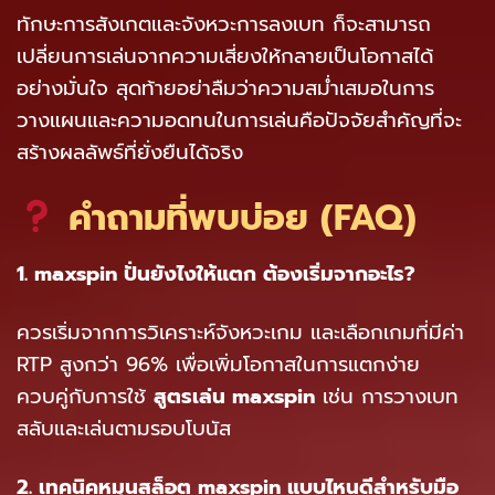
ทักษะการสังเกตและจังหวะการลงเบท ก็จะสามารถ
เปลี่ยนการเล่นจากความเสี่ยงให้กลายเป็นโอกาสได้
อย่างมั่นใจ สุดท้ายอย่าลืมว่าความสม่ำเสมอในการ
วางแผนและความอดทนในการเล่นคือปัจจัยสำคัญที่จะ
สร้างผลลัพธ์ที่ยั่งยืนได้จริง
คำถามที่พบบ่อย (FAQ)
1. maxspin ปั่นยังไงให้แตก ต้องเริ่มจากอะไร?
ควรเริ่มจากการวิเคราะห์จังหวะเกม และเลือกเกมที่มีค่า
RTP สูงกว่า 96% เพื่อเพิ่มโอกาสในการแตกง่าย
ควบคู่กับการใช้
สูตรเล่น maxspin
เช่น การวางเบท
สลับและเล่นตามรอบโบนัส
2. เทคนิคหมุนสล็อต maxspin แบบไหนดีสำหรับมือ