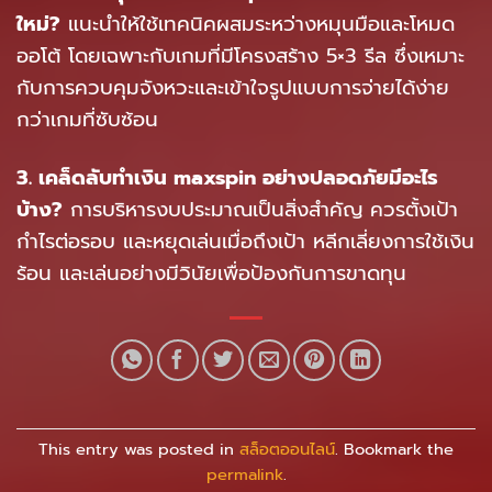
ใหม่?
แนะนำให้ใช้เทคนิคผสมระหว่างหมุนมือและโหมด
ออโต้ โดยเฉพาะกับเกมที่มีโครงสร้าง 5×3 รีล ซึ่งเหมาะ
กับการควบคุมจังหวะและเข้าใจรูปแบบการจ่ายได้ง่าย
กว่าเกมที่ซับซ้อน
3. เคล็ดลับทำเงิน maxspin อย่างปลอดภัยมีอะไร
บ้าง?
การบริหารงบประมาณเป็นสิ่งสำคัญ ควรตั้งเป้า
กำไรต่อรอบ และหยุดเล่นเมื่อถึงเป้า หลีกเลี่ยงการใช้เงิน
ร้อน และเล่นอย่างมีวินัยเพื่อป้องกันการขาดทุน
This entry was posted in
สล็อตออนไลน์
. Bookmark the
permalink
.