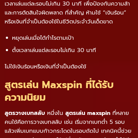
เวลาเล่นแต่ละรอบไม่เกิน 30 นาที เพื่อป้องกันความล้า
และการตัดสินใจผิดพลาด ที่สำคัญ ห้ามใช้ “เงินร้อน”
หรือเงินที่จำเป็นต้องใช้ในชีวิตประจำวันเด็ดขาด
หยุดเล่นเมื่อได้กำไรตามเป้า
ตั้งเวลาเล่นแต่ละรอบไม่เกิน 30 นาที
ไม่ใช้เงินร้อนหรือเงินที่จำเป็นต้องใช้
สูตรเล่น Maxspin ที่ได้รับ
ความนิยม
สูตรวางเบทสลับ
หนึ่งใน
สูตรเล่น maxspin
ที่หลาย
คนใช้คือการวางเบทสลับ เช่น เริ่มจากเบทต่ำ 5 รอบ
แล้วเพิ่มเบทแบบก้าวกระโดดในรอบถัดไป เทคนิคนี้ช่วย