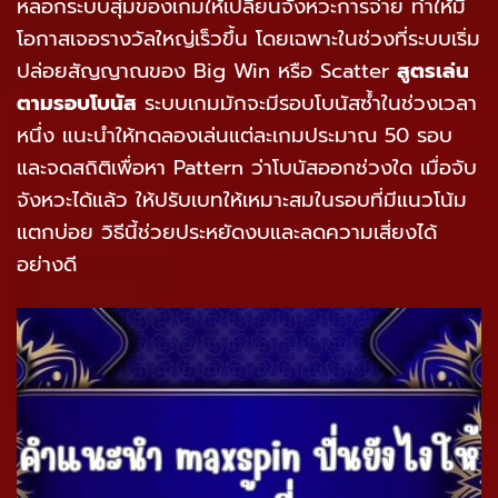
หลอกระบบสุ่มของเกมให้เปลี่ยนจังหวะการจ่าย ทำให้มี
โอกาสเจอรางวัลใหญ่เร็วขึ้น โดยเฉพาะในช่วงที่ระบบเริ่ม
ปล่อยสัญญาณของ Big Win หรือ Scatter
สูตรเล่น
ตามรอบโบนัส
ระบบเกมมักจะมีรอบโบนัสซ้ำในช่วงเวลา
หนึ่ง แนะนำให้ทดลองเล่นแต่ละเกมประมาณ 50 รอบ
และจดสถิติเพื่อหา Pattern ว่าโบนัสออกช่วงใด เมื่อจับ
จังหวะได้แล้ว ให้ปรับเบทให้เหมาะสมในรอบที่มีแนวโน้ม
แตกบ่อย วิธีนี้ช่วยประหยัดงบและลดความเสี่ยงได้
อย่างดี