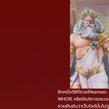
อีกหนึ่งวิธีที่ช่วยให้แยกแยะ
WHOIS หรือใช้บริการตรวจ
ช่วยยืนยันว่าเว็บไซต์นั้นไม