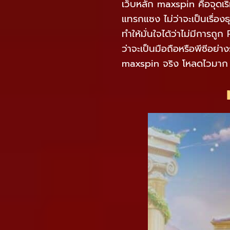
เว็บหลัก maxspin คือจุดเร
แทรกแซง ไม่ว่าจะเป็นเรื่อ
ทำให้มั่นใจได้ว่าไม่มีการถู
ว่าจะเป็นมือถือหรือพีซีอย่า
maxspin จริง โหลดไวมาก ใช