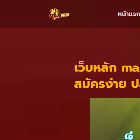
Skip
to
หน้าแร
content
เว็บหลัก ma
สมัครง่าย 