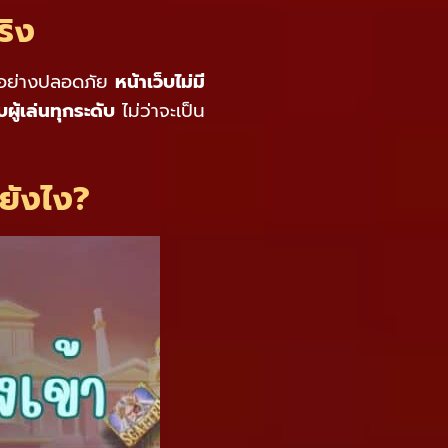
ริง
สอย่างปลอดภัย
หน้าเว็บไม่มี
บผู้เล่นทุกระดับ
ไม่ว่าจะเป็น
ูยังไง?