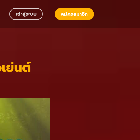
สมัครสมาชิก
เข้าสู่ระบบ
เย่นต์