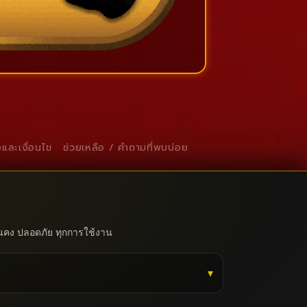
และเงื่อนไข
ช่วยเหลือ / คำถามที่พบบ่อย
่นคง ปลอดภัย ทุกการใช้งาน