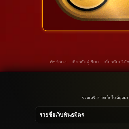
ติดต่อเรา
เกี่ยวกับผู้เขียน
เกี่ยวกับบริษั
รวมเครือข่ายเว็บไซต์คุณภ
รายชื่อเว็บพันธมิตร