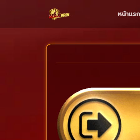
Skip
to
หน้าแร
content