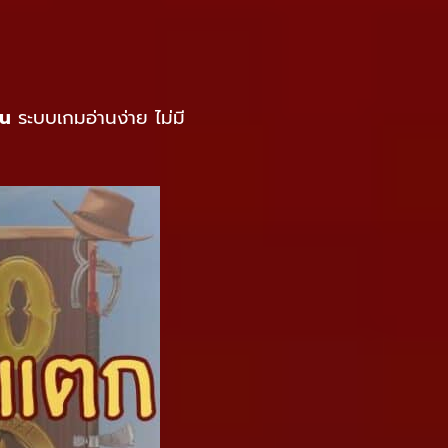
ุน
ระบบเกมอ่านง่าย ไม่มี