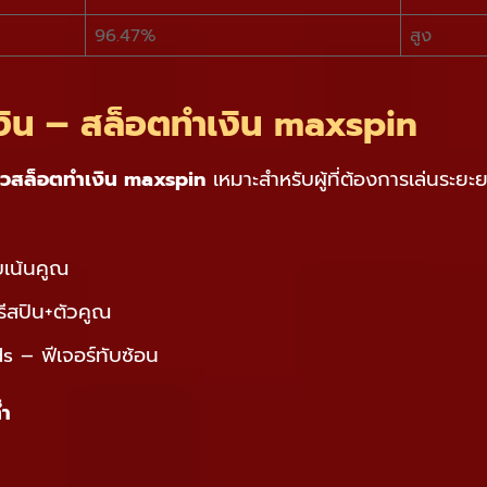
96.47%
สูง
ิน – สล็อตทำเงิน maxspin
าว
สล็อตทำเงิน maxspin
เหมาะสำหรับผู้ที่ต้องการเล่นระย
เน้นคูณ
ีสปิน+ตัวคูณ
 – ฟีเจอร์ทับซ้อน
่ำ