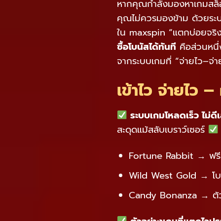
หากคุณกำลังมองหาเกมสล็อต
คุณไม่ควรมองข้าม ด้วยระบบเ
ใน maxspin “แตกบ่อยจริง”
ซื้อโบนัสได้ทันที
คือส่วนหนึ่
จากระบบเกมที่ “จ่ายไว–จ่ายจ
เข้าไว จ่ายไว
ระบบเกมโหลดเร็ว ไม่ดีเ
สะดุดแม้สลับเบราว์เซอร์
Fortune Rabbit → ฟรี
Wild West Gold → โบน
Candy Bonanza → ตัวค