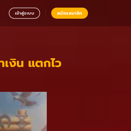
สมัครสมาชิก
เข้าสู่ระบบ
ำเงิน แตกไว