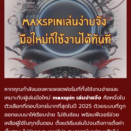
หากคุณกำลังมองหาแพลตฟอร์มที่ทั้งใช้งานง่ายและ
เหมาะกับผู้เล่นมือใหม่
maxspin เล่นง่ายจัง
คือหนึ่งใน
ตัวเลือกที่ตอบโจทย์มากที่สุดในปี 2025 ด้วยระบบที่ถูก
ออกแบบมาให้เรียบง่าย ไม่ซับซ้อน พร้อมฟีเจอร์ช่วย
เหลือผู้ใช้ในทุกขั้นตอน ตั้งแต่เริ่มเล่นไปจนถึงการตั้งค่า