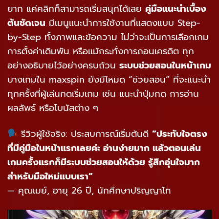
ยาก แค่คลิกก็สามารถเริ่มสนุกได้เลย
คู่มือแนะนำเบื้อง
ต้นชัดเจน
มีเมนูแนะนำการใช้งานที่แสดงแบบ Step-
by-Step ทั้งภาพและข้อความ ไม่ว่าจะเป็นการเลือกเกม
การตั้งค่าเดิมพัน หรือแม้กระทั่งการถอนเครดิต ทุก
อย่างอธิบายไว้อย่างครบถ้วน
ระบบช่วยสอนในหน้าเกม
บางเกมใน maxspin ยังมีโหมด “ช่วยสอน” ที่จะแนะนำ
ทุกครั้งที่ผู้เล่นกดเริ่มเกม เช่น แนะนำปุ่มกด การอ่าน
ผลลัพธ์ หรือโบนัสต่าง ๆ
รีวิวผู้ใช้จริง: ประสบการณ์เริ่มต้นดี
“ประทับใจตรง
ที่มีคู่มือในหน้าแรกเลยค่ะ อ่านง่ายมาก แล้วตอนเล่น
เกมครั้งแรกก็มีระบบช่วยสอนให้ด้วย รู้สึกอุ่นใจมาก
สำหรับมือใหม่แบบเรา”
— คุณเมย์, อายุ 26 ปี, นักศึกษาปริญญาโท