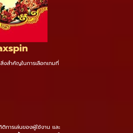
maxspin
ิ่งสำคัญในการเลือกเกมที่
ติการเล่นของผู้ใช้งาน และ