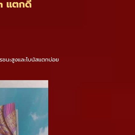
n แตกดี
การชนะสูงและโบนัสแตกบ่อย