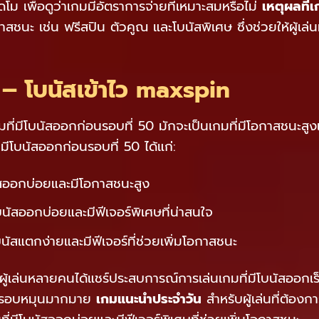
 เพื่อดูว่าเกมมีอัตราการจ่ายที่เหมาะสมหรือไม่
เหตุผลที่เ
อกาสชนะ เช่น ฟรีสปิน ตัวคูณ และโบนัสพิเศษ ซึ่งช่วยให้ผู้เ
อ – โบนัสเข้าไว maxspin
ที่มีโบนัสออกก่อนรอบที่ 50 มักจะเป็นเกมที่มีโอกาสชนะส
่มีโบนัสออกก่อนรอบที่ 50 ได้แก่:
ัสออกบ่อยและมีโอกาสชนะสูง
บนัสออกบ่อยและมีฟีเจอร์พิเศษที่น่าสนใจ
บนัสแตกง่ายและมีฟีเจอร์ที่ช่วยเพิ่มโอกาสชนะ
ผู้เล่นหลายคนได้แชร์ประสบการณ์การเล่นเกมที่มีโบนัสออกเ
รอรอบหมุนมากมาย
เกมแนะนำประจำวัน
สำหรับผู้เล่นที่ต้องกา