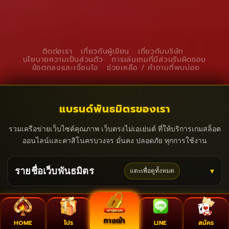
ติดต่อเรา
เกี่ยวกับผู้เขียน
เกี่ยวกับบริษัท
นโยบายความเป็นส่วนตัว
การเล่นเกมที่มีส่วนรับผิดชอบ
ข้อตกลงและเงื่อนไข
ช่วยเหลือ / คำถามที่พบบ่อย
แบรนด์พันธมิตรของเรา
รวมเครือข่ายเว็บไซต์คุณภาพ เว็บตรงไม่เอเย่นต์ ที่ให้บริการเกมสล็อต
ออนไลน์และคาสิโนครบวงจร มั่นคง ปลอดภัย ทุกการใช้งาน
รายชื่อเว็บพันธมิตร
แตะเพื่อดูทั้งหมด
© 2026 ♠️
maxspin.lat
All rights reserved.
ทางเข้า
HOME
โปร
LINE
สมัคร