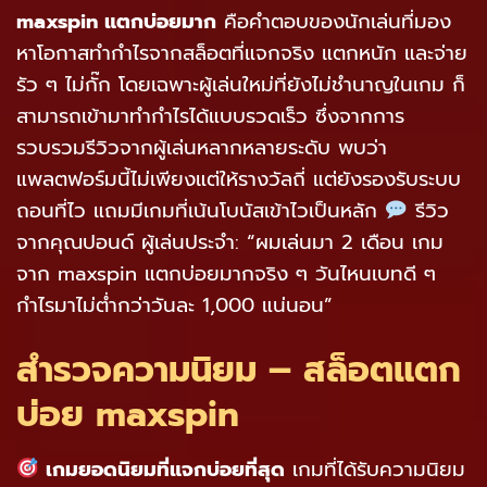
maxspin แตกบ่อยมาก
คือคำตอบของนักเล่นที่มอง
หาโอกาสทำกำไรจากสล็อตที่แจกจริง แตกหนัก และจ่าย
รัว ๆ ไม่กั๊ก โดยเฉพาะผู้เล่นใหม่ที่ยังไม่ชำนาญในเกม ก็
สามารถเข้ามาทำกำไรได้แบบรวดเร็ว ซึ่งจากการ
รวบรวมรีวิวจากผู้เล่นหลากหลายระดับ พบว่า
แพลตฟอร์มนี้ไม่เพียงแต่ให้รางวัลถี่ แต่ยังรองรับระบบ
ถอนที่ไว แถมมีเกมที่เน้นโบนัสเข้าไวเป็นหลัก
รีวิว
จากคุณปอนด์ ผู้เล่นประจำ: “ผมเล่นมา 2 เดือน เกม
จาก maxspin แตกบ่อยมากจริง ๆ วันไหนเบทดี ๆ
กำไรมาไม่ต่ำกว่าวันละ 1,000 แน่นอน”
สำรวจความนิยม – สล็อตแตก
บ่อย maxspin
เกมยอดนิยมที่แจกบ่อยที่สุด
เกมที่ได้รับความนิยม