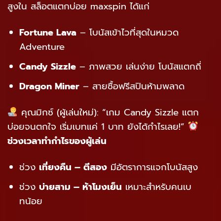
สูงใน สล็อตแตกบ่อย maxspin ได้แก่
Fortune Lava
– โบนัสเข้าไวที่สุดในหมวด
Adventure
Candy Sizzle
– ภาพสวย เล่นง่าย โบนัสแตกถี่
Dragon Miner
– สายซื้อฟรีสปินห้ามพลาด
คุณมิกซ์ (ผู้เล่นใหม่): “เกม Candy Sizzle แตก
บ่อยจนตกใจ เริ่มเบทแค่ 1 บาท ยังได้กำไรเลย!”
ช่วงเวลาทำกำไรของผู้เล่น
ช่วง
เที่ยงคืน – ตีสอง
มีอัตราการแจกโบนัสสูง
ช่วง
บ่ายสาม – ห้าโมงเย็น
เหมาะสำหรับคนเบ
ทน้อย