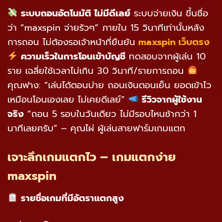
ระบบถอนอัตโนมัติ ไม่มีดีเลย์
ระบบจ่ายเงิน ขึ้นชื่อ
ว่า “maxspin จ่ายรัวๆ” ภายใน 15 วินาทีเท่านั้นหลัง
การถอน ไม่ต้องรอเจ้าหน้าที่ยืนยัน
maxspin เว็บตรง
ความเร็วในการโอนเข้าบัญชี
ทดสอบจากผู้เล่น 10
ราย เฉลี่ยใช้เวลาไม่เกิน 30 วินาที/รายการถอน
คุณฟาง: “เล่นได้ตอนบ่าย ถอนเงินตอนเย็น ยอดเข้าไว
เหมือนโอนเองเลย ไม่เคยดีเลย์”
รีวิวจากผู้ใช้งาน
จริง
“ถอน 5 รอบในวันเดียว ไม่มีรอบไหนช้ากว่า 1
นาทีเลยครับ” – คุณไผ่ ผู้เล่นสายฟาร์มเกมแตก
เจาะลึกเกมแตกไว – เกมแตกง่าย
maxspin
รายชื่อเกมที่มีอัตราแตกสูง