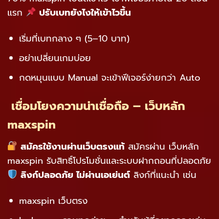
แรก
ปรับเบทยังไงให้เข้าไวขึ้น
เริ่มที่เบทกลาง ๆ (5–10 บาท)
อย่าเปลี่ยนเกมบ่อย
กดหมุนแบบ Manual จะเข้าฟีเจอร์ง่ายกว่า Auto
เชื่อมโยงความน่าเชื่อถือ – เว็บหลัก
maxspin
สมัครใช้งานผ่านเว็บตรงแท้
สมัครผ่าน เว็บหลัก
maxspin รับสิทธิ์โปรโมชั่นและระบบฝากถอนที่ปลอดภัย
ลิงก์ปลอดภัย ไม่ผ่านเอเย่นต์
ลิงก์ที่แนะนำ เช่น
maxspin เว็บตรง