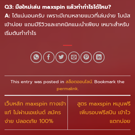
Q3: มือใหม่เล่น maxspin แล้วทำกำไรได้ไหม?
A:
ได้แน่นอนครับ เพราะมีเกมหลายแนวที่เล่นง่าย โบนัส
เข้าบ่อย แถมมีรีวิวและเทคนิคแนะนำเพียบ เหมาะสำหรับ
เริ่มต้นทำกำไร
This entry was posted in
สล็อตออนไลน์
. Bookmark the
permalink
.
เว็บหลัก maxspin ทางเข้า
สูตร maxspin หมุนฟรี
แท้ ไม่ผ่านเอเย่นต์ สมัคร
เพิ่มรอบฟรีสปิน เข้าไว
ง่าย ปลอดภัย 100%
แตกบ่อย