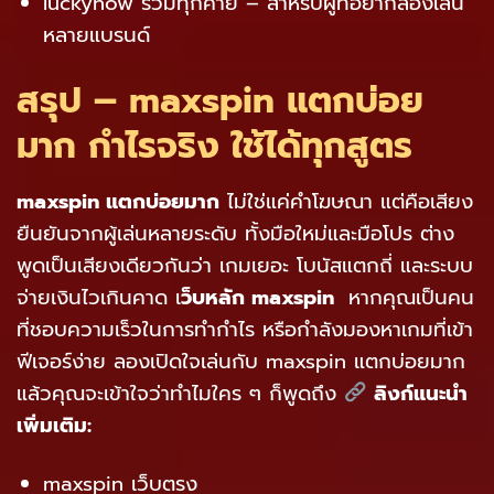
luckynow รวมทุกค่าย – สำหรับผู้ที่อยากลองเล่น
หลายแบรนด์
สรุป – maxspin แตกบ่อย
มาก กำไรจริง ใช้ได้ทุกสูตร
maxspin แตกบ่อยมาก
ไม่ใช่แค่คำโฆษณา แต่คือเสียง
ยืนยันจากผู้เล่นหลายระดับ ทั้งมือใหม่และมือโปร ต่าง
พูดเป็นเสียงเดียวกันว่า เกมเยอะ โบนัสแตกถี่ และระบบ
จ่ายเงินไวเกินคาด เ
ว็บหลัก maxspin
หากคุณเป็นคน
ที่ชอบความเร็วในการทำกำไร หรือกำลังมองหาเกมที่เข้า
ฟีเจอร์ง่าย ลองเปิดใจเล่นกับ maxspin แตกบ่อยมาก
แล้วคุณจะเข้าใจว่าทำไมใคร ๆ ก็พูดถึง
ลิงก์แนะนำ
เพิ่มเติม:
maxspin เว็บตรง