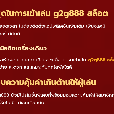
ดในการเข้าเล่น g2g888 สล็อต
ลอดเวลา ไม่ต้องติดตั้งแอปพลิเคชันเพิ่มเติม เพียงแค่มี
อร์ได้ทันที
ีมือถือเครื่องเดียว
หรือพักผ่อนตามสถานที่ต่าง ๆ ก็สามารถเข้าเล่น
g2g888 สล็
านง่าย สะดวก และเหมาะกับทุกไลฟ์สไตล์
วามคุ้มค่าเกินต้านให้ผู้เล่น
8 ยังมีโปรโมชั่นพิเศษที่พร้อมมอบความคุ้มค่าให้สมาชิกท
ิ์รับโบนัสได้เช่นเดียวกัน