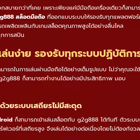
กสบายกว่าที่เคย เพราะเพียงแค่มีมือถือเครื่องเดียวก็สามา
g888 สล็อตมือถือ
ที่ออกแบบระบบให้รองรับทุกแพลตฟอร์
ารถเพลิดเพลินกับเกมสล็อตคุณภาพสูงได้อย่างลื่นไหล
ทุกการสปิน
ล่นง่าย รองรับทุกระบบปฏิบัติกา
รถในการเล่นผ่านมือถือได้อย่างเต็มรูปแบบ ไม่ว่าคุณจะใช
อง g2g888 ก็สามารถทำงานได้อย่างมีประสิทธิภาพ มอบ
 ด้วยระบบเสถียรไม่มีสะดุด
droid
ก็สามารถเข้าเล่นสล็อตกับ g2g888 ได้ทันที ตัวระบบ
เวอร์ที่เสถียรสูง จึงเล่นได้อย่างต่อเนื่องโดยไม่ต้องกังวล