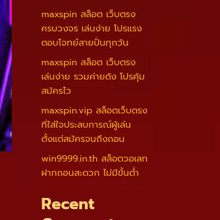
maxspin สล็อต เว็บตรง
ครบวงจร เล่นง่าย โปรแรง
ตอบโจทย์สายปั่นทุกวัน
maxspin สล็อต เว็บตรง
เล่นง่าย รวมค่ายดัง โปรคุ้ม
สมัครไว
maxspin.vip สล็อตเว็บตรง
ที่ใส่ใจประสบการณ์ผู้เล่น
ตั้งแต่สมัครจนถึงถอน
win9999.in.th สล็อตวอเลท
ฝากถอนสะดวก ไม่มีขั้นต่ำ
Recent