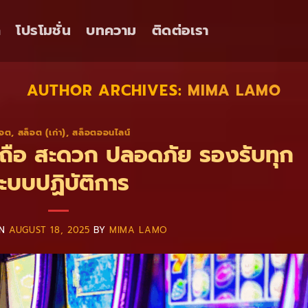
ก
โปรโมชั่น
บทความ
ติดต่อเรา
AUTHOR ARCHIVES:
MIMA LAMO
็อต
,
สล็อต (เก่า)
,
สล็อตออนไลน์
ถือ สะดวก ปลอดภัย รองรับทุก
ะบบปฏิบัติการ
ON
AUGUST 18, 2025
BY
MIMA LAMO