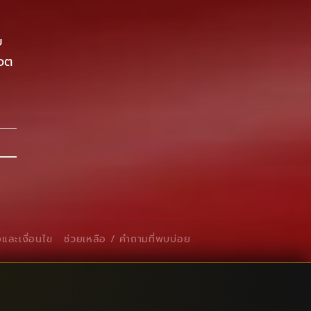
ย
็อต
และเงื่อนไข
ช่วยเหลือ / คำถามที่พบบ่อย