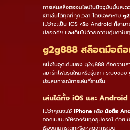
การเล่นสล็อตออนไลน์ในปัจจุบันนั้นสะดว
เข้าเล่นได้ทุกที่ทุกเวลา โดยเฉพาะกับ
g2
ไม่ว่าจะเป็น iOS หรือ Android ก็สาม
ปลอดภัย และเต็มไปด้วยความคุ้มค่าใน
g2g888 สล็อตมือถือเ
หนึ่งในจุดเด่นของ g2g888 คือความสามา
สมาร์ทโฟนรุ่นใหม่หรือรุ่นเก่า ระบบข
ประสบการณ์การเล่นที่ราบรื่น
เล่นได้ทั้ง iOS และ Android
ไม่ว่าคุณจะใช้
iPhone
หรือ
มือถือ An
ออกแบบมาให้รองรับทุกอุปกรณ์ ด้วยเซิร์ฟ
เรื่องเกมกระตุกหรือหลุดจากระบบ