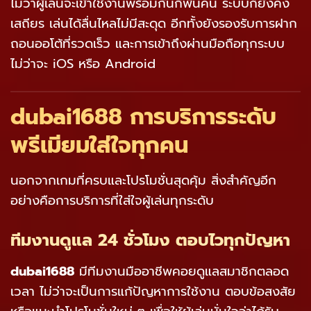
ไม่ว่าผู้เล่นจะเข้าใช้งานพร้อมกันกี่พันคน ระบบก็ยังคง
เสถียร เล่นได้ลื่นไหลไม่มีสะดุด อีกทั้งยังรองรับการฝาก
ถอนออโต้ที่รวดเร็ว และการเข้าถึงผ่านมือถือทุกระบบ
ไม่ว่าจะ iOS หรือ Android
dubai1688 การบริการระดับ
พรีเมียมใส่ใจทุกคน
นอกจากเกมที่ครบและโปรโมชั่นสุดคุ้ม สิ่งสำคัญอีก
อย่างคือการบริการที่ใส่ใจผู้เล่นทุกระดับ
ทีมงานดูแล 24 ชั่วโมง ตอบไวทุกปัญหา
dubai1688
มีทีมงานมืออาชีพคอยดูแลสมาชิกตลอด
เวลา ไม่ว่าจะเป็นการแก้ปัญหาการใช้งาน ตอบข้อสงสัย