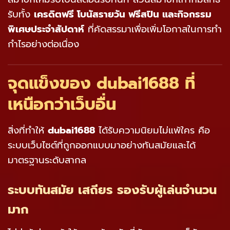
รับทั้ง
เครดิตฟรี โบนัสรายวัน ฟรีสปิน และกิจกรรม
พิเศษประจำสัปดาห์
ที่คัดสรรมาเพื่อเพิ่มโอกาสในการทำ
กำไรอย่างต่อเนื่อง
จุดแข็งของ dubai1688 ที่
เหนือกว่าเว็บอื่น
สิ่งที่ทำให้
dubai1688
ได้รับความนิยมไม่แพ้ใคร คือ
ระบบเว็บไซต์ที่ถูกออกแบบมาอย่างทันสมัยและได้
มาตรฐานระดับสากล
ระบบทันสมัย เสถียร รองรับผู้เล่นจำนวน
มาก